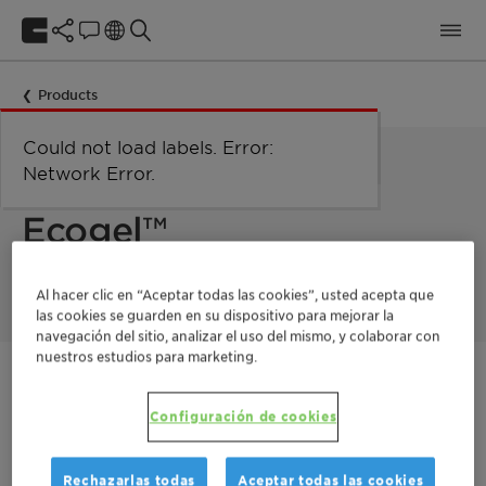
Products
Could not load labels. Error:
Network Error
Network Error.
THE NATURAL SILKY EMULSI-GELLING AGENT
Ecogel™
Al hacer clic en “Aceptar todas las cookies”, usted acepta que
las cookies se guarden en su dispositivo para mejorar la
navegación del sitio, analizar el uso del mismo, y colaborar con
nuestros estudios para marketing.
Póngase en contacto
Configuración de cookies
Documentation
Rechazarlas todas
Aceptar todas las cookies