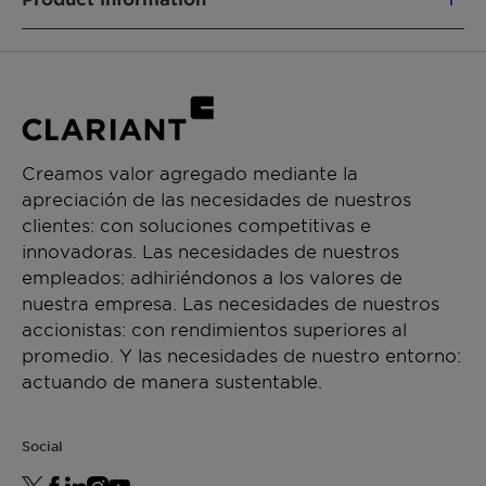
Provides gel-cream when used as main
emulsifier
Aplicaciones
Stabilizes and increases the viscosity of
Gelling agent
emulsions
Categories:
Skin feel enhancer (Silicone-like skin feel)
Bio-active Functionals
Highly compatible with electrolytes and
Compliances:
surfactants
Creamos valor agregado mediante la
NATRUE approved
Enhances penetration and bioavailability
apreciación de las necesidades de nuestros
China compliance
of active ingredients to get better and/or
clientes: con soluciones competitivas e
Cosmos Approved
faster results
innovadoras. Las necesidades de nuestros
Ecofriendly
Triggers positive emotions and provides
empleados: adhiriéndonos a los valores de
INCI:
moments of happiness upon application
nuestra empresa. Las necesidades de nuestros
Lysolecithin (and) Sclerotium Gum (and)
accionistas: con rendimientos superiores al
Xanthan Gum (and) Pullulan
promedio. Y las necesidades de nuestro entorno:
Origin:
actuando de manera sustentable.
Phospholipid-based gelling agent with
emulsifying properties
Social
Technologies:
Biotechnology