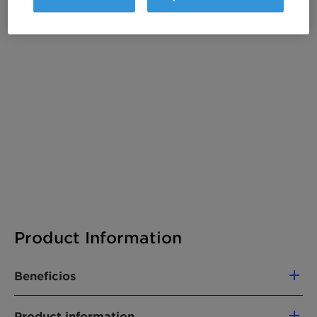
There are no files available for download
Product Information
Beneficios
First natural gelling-emulsifying agent
Product information