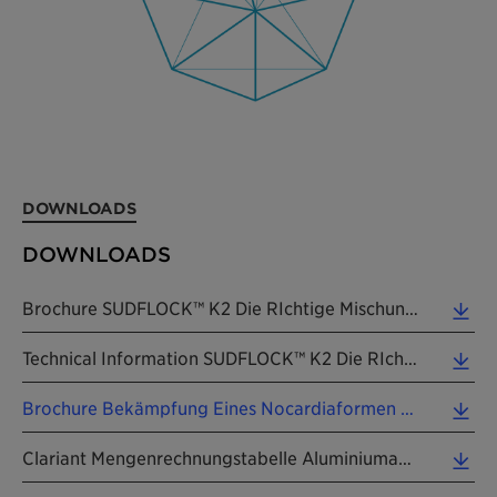
DOWNLOADS
DOWNLOADS
Brochure SUDFLOCK™ K2 Die RIchtige Mischung Machts 201009 DE (2.14 MB)
Technical Information SUDFLOCK™ K2 Die RIchtige Mischung Machts 201009 DE (0.19 MB)
Brochure Bekämpfung Eines Nocardiaformen Actinomyceten Mit SÜDFLOCK K2 201503 DE (0.31 MB)
Clariant Mengenrechnungstabelle Aluminiumanreicherung DE (0.59 MB)