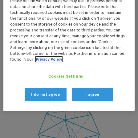
Please decide which cookies we may use to process personal
ausgewogene Mischung aus Magnesium-, Kalzium-,
data and share the data with third parties. Please note that
Eisen- und Aluminiumsalzen sorgt für eine ebenso
technically required cookies must be set in order to maintain
effiziente wie wirksame Ausfällung der Phosphationen
the functionality of our website. If you click on ’I agree’, you
aus dem Abwasser. Die für Blähschlamm- und
consent to the storage of cookies on your device and the
processing and transfer of the data to third parties. You can
Schlackenbildung verantwortlichen Fadenbakterien
revoke your consent at any time, manage your cookie settings
werden stark reduziert. Ein weiterer Vorteil: Es werden
and learn more about our use of cookies under ‘Cookie
kollodiale Partikel im Abwasser ausgeflockt und so der
Settings’ by clicking on the green cookie icon located at the
bottom-left corner of the website. Further information can be
Anteil an Feststoffen vermindert. Gerne beraten Sie
found in our
Privacy Policy
unsere Spezialisten und unterstützen Sie, die optimale
Dosierung und den idealen Zeitpunkt für die
Beimischung von SÜDFLOCK™ K2 zu finden.
Cookies Settings
I do not agree
I agree