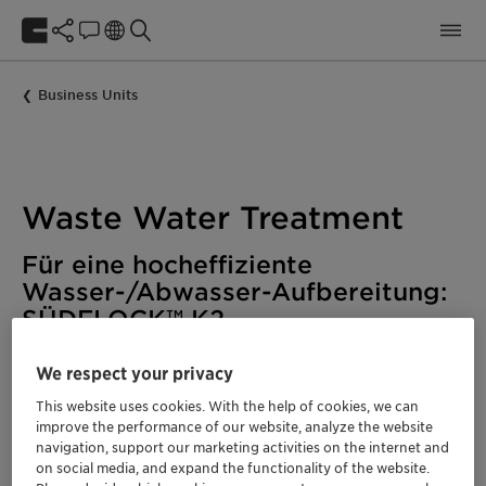
Business Units
Waste Water Treatment
Für eine hocheffiziente
Wasser-/Abwasser-Aufbereitung:
SÜDFLOCK™ K2
We respect your privacy
This website uses cookies. With the help of cookies, we can
improve the performance of our website, analyze the website
SÜDFLOCK™ K2 ist ein Allround-Fällungsmittel in
navigation, support our marketing activities on the internet and
kommunalen und industriellen Kläranlagen. Die
on social media, and expand the functionality of the website.