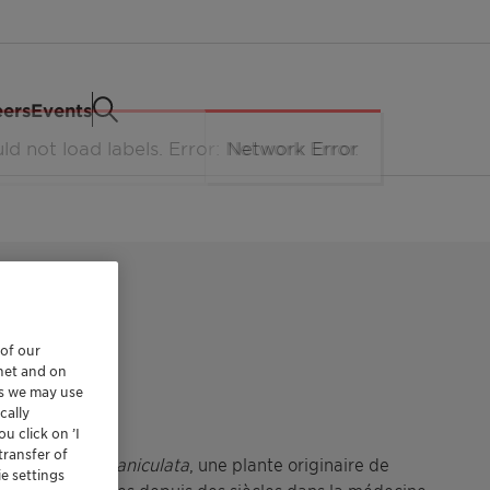
eers
Events
ANÉES
 of our
rnet and on
es we may use
cally
u click on ’I
transfer of
ndrographis paniculata
, une plante originaire de
e settings