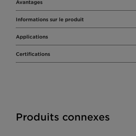
Avantages
LotuStem™ est un activateur de cellules souches 
Informations sur le produit
présentant une activité anti-rides visible. Il stimul
cellules souches et favorise la différenciation cuta
Applications
Anti-Âge
protéger le réservoir de cellules souches.
Applications
Categories:
Actifs
Compliances:
Approuvé Chine
Crèmes anti-rides
INCI:
Butylene Glycol (and) Water (
Certifications
Soin contour des yeux
Paniculata Extract
Soins revitalisants
Liste Chine / IECIC
Origin:
Extract from Andrographis Pani
Crèmes régénérantes
Enregistré NMPA
Ayurvedic medicine
Masques de nuit
Approuvé Cosmos
Technologies:
Botanique
Certifié halal
Enregistré auprès de "The Vegan Society"
ISO 16125 Contenu d'Origine Naturel = 0.993
Produits connexes