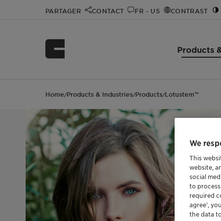
PARTAGER
CONTACT
FR - US
CONTRAST
Products &
Home
Products & Industries
Products
Lotustem™
/
/
/
We respe
This websi
website, a
social med
to process
required co
agree’, yo
the data t