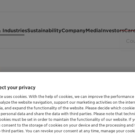
 Industries
Sustainability
Company
Media
Investors
Car
ct your privacy
REVITALISATION DES CELLULES SOUCHES CUT
te uses cookies. With the help of cookies, we can improve the performance
Lotustem™
nalyze the website navigation, support our marketing activities on the inte
ia, and expand the functionality of the website. Please decide which cooki
 personal data and share the data with third parties. Please note that techni
okies must be set in order to maintain the functionality of our website. If yo
u consent to the storage of cookies on your device and the processing and 
LotuStem™ est un actif naturel extrait de l’
A
o third parties. You can revoke your consent at any time, manage your cooki