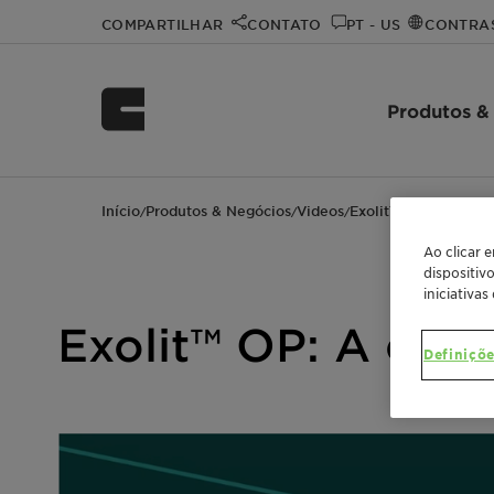
COMPARTILHAR
CONTATO
PT - US
CONTRA
Produtos &
Início
Produtos & Negócios
Videos
Exolit™ OP: A conne
/
/
/
Ao clicar 
dispositiv
iniciativas
Exolit™ OP: A con
Definiçõe