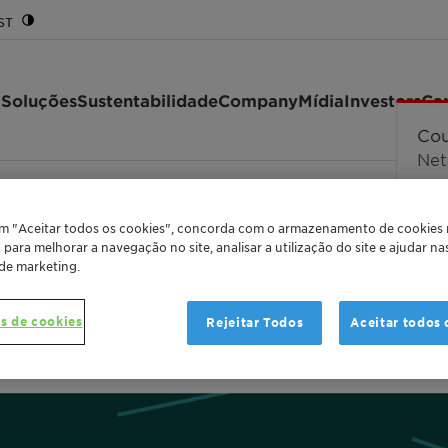
ST
 Soluções
Sustentabilidade
Company
Mídia
Investors
Car
ction between e-mobility and sa…
em "Aceitar todos os cookies", concorda com o armazenamento de cookies
o para melhorar a navegação no site, analisar a utilização do site e ajudar n
 de marketing.
nection between e-mob
s de cookies
Rejeitar Todos
Aceitar todos 