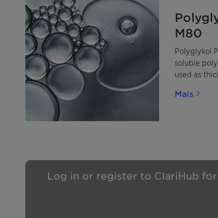
Polygl
M80
Polyglykol 
soluble poly
used as thic
hydraulic fl
Mais
quenchants.
Log in or register to ClariHub fo