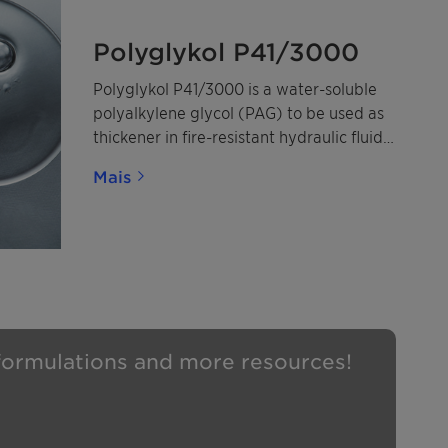
Polyglykol P41/3000
Polyglykol P41/3000 is a water-soluble
polyalkylene glycol (PAG) to be used as
thickener in fire-resistant hydraulic fluids
and in water-based quenchants.
Mais
, formulations and more resources!