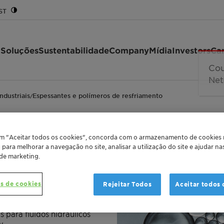
ST
 Soluções
Sustentabilidade
Company
Mídia
Investors
Car
ndustriais
Espessantes e polímeros de resfriamento
/
em "Aceitar todos os cookies", concorda com o armazenamento de cookies
o para melhorar a navegação no site, analisar a utilização do site e ajudar n
ímeros de resfriament
 de marketing.
s de cookies
Rejeitar Todos
Aceitar todos 
e polialquileno glicóis
 para fluidos hidráulicos