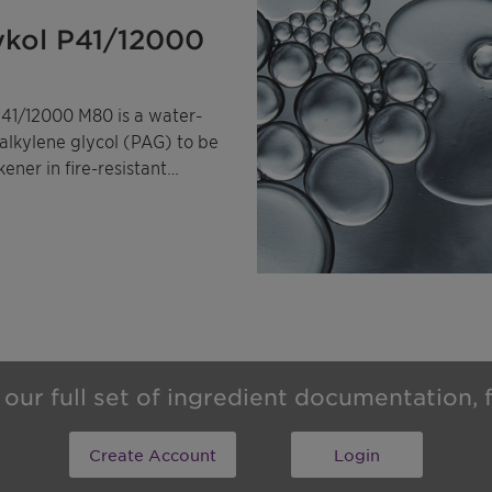
ykol P41/12000
P41/12000 M80 is a water-
alkylene glycol (PAG) to be
kener in fire-resistant
uids and in water-based
r our full set of ingredient documentation
Create Account
Login