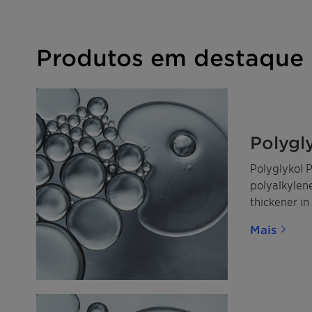
Produtos em destaque
Polygl
Polyglykol P
polyalkylen
thickener in 
and in wate
Mais