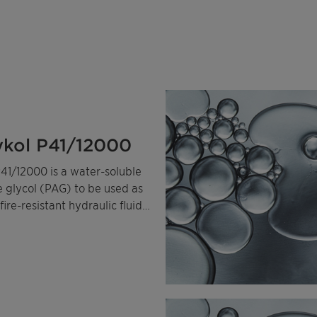
ykol P41/12000
41/12000 is a water-soluble
e glycol (PAG) to be used as
fire-resistant hydraulic fluids
r-based quenchants.