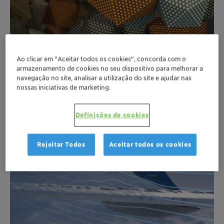
»Power-to-X«
Ao clicar em "Aceitar todos os cookies", concorda com o
Tailored catalysts developed by Clariant open up
armazenamento de cookies no seu dispositivo para melhorar a
many opportunities and make a valuable
navegação no site, analisar a utilização do site e ajudar nas
nossas iniciativas de marketing.
contribution in converting greenhouse gases into
valuable chemicals.
Mais
Definições de cookies
Rejeitar Todos
Aceitar todos os cookies