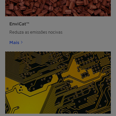
EnviCat™
Reduza as emissões nocivas
Mais