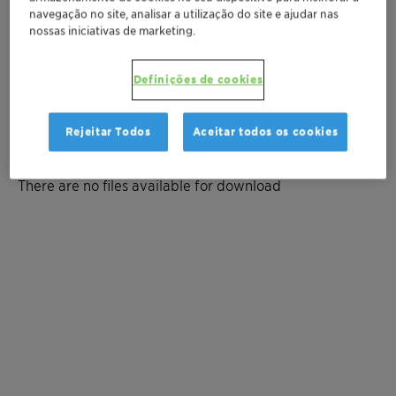
navegação no site, analisar a utilização do site e ajudar nas
nossas iniciativas de marketing.
Solicitar amostra
Peça uma cotação
Definições de cookies
Rejeitar Todos
Aceitar todos os cookies
Documentation
There are no files available for download