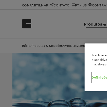
COMPARTILHAR
CONTATO
PT - US
CONTRA
Produtos &
Início
Produtos & Soluções
Produtos
Emulsogen LCN 4
/
/
/
Ao clicar 
dispositiv
iniciativas
Definiçõe