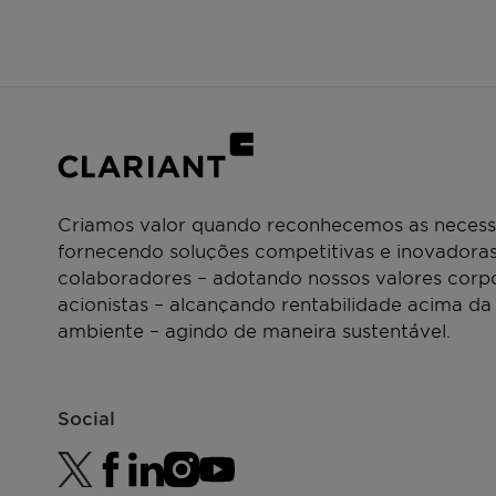
Viscosity:
approx.
Crystallisation temperature:
approx. 1
Flash point:
> 100 °C
HLB value:
18
Criamos valor quando reconhecemos as necessi
fornecendo soluções competitivas e inovadoras
colaboradores – adotando nossos valores corpo
acionistas – alcançando rentabilidade acima da
ambiente – agindo de maneira sustentável.
Social