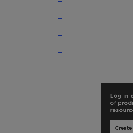
ng advantages:
ohol ethoxylate
for the emulsion
er)
id
Log in o
of prod
 different shear rates
resourc
n water
)
1.09 g/cm3
Create