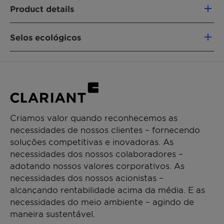
Alternative solution to parabens
Product details
Reduced preservative load
Natrue and Cosmos approved
CHEMICAL NAME
Easy to handle and to process
Selos ecológicos
Sorbitan Caprylate (and) Propanediol (and)
Halogen-free & formaldehyde-free
Benzoic Acid
Cosmos / Ecocert
Ecocert Detergents
Antimicrobial activity: broad spectrum,
particularly strong against mold
EWG
ISO 16128
Natrue
FUNÇÕES DOS PRODUTOS
Modern Preservatives & Blends
Registration China
RSPO MB (PALM-BASED)
Vegan
Whole Foods Baseline
CHEMICAL TYPE
Criamos valor quando reconhecemos as
necessidades de nossos clientes – fornecendo
Preservative blends
Whole Foods Premium
soluções competitivas e inovadoras. As
Identificação
Sorbitan Caprylate (and)
necessidades dos nossos colaboradores –
APLICAÇÕES
INCI:
Propanediol (and) Benzoic Acid
adotando nossos valores corporativos. As
Shower, Liquid Soap
Função do produto:
Preservative blend
necessidades dos nossos acionistas –
Shampoo
alcançando rentabilidade acima da média. E as
Índice de carbono renovável (RCI):
85 %
Syndet, Bar Soap
necessidades do meio ambiente – agindo de
Avaliação do Environmental Working Group
3
Wet Wipe
maneira sustentável.
(EWG):
Hair Conditioner