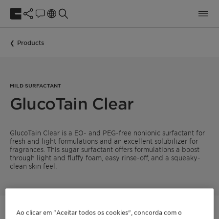
Products
MILD SURFACTANT
GlucoTain Clear
GlucoTain Clear is a EO- and PEG-free nonionic surfactant for
fresh and light formulations and an excellent solubilizer for
fragrances. This sugar surfactant offers formulations a boost
through light and fluffy foam, easy rinse-off, and a squeaky-
clean skin feel.
Ao clicar em "Aceitar todos os cookies", concorda com o
Entre em contato