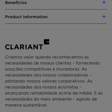
Benefícios
Reduces UV-induced AGEs formation by
Product information
61%
Inhibits the formation of AGEs at its earliest
Aplicações
stage
Anti-aging
Inhibits the collagen crosslinking
Categories:
Improves skin's firmness: +17% after 56
Active Ingredients
days
Compliances:
Criamos valor quando reconhecemos as
China compliance
necessidades de nossos clientes – fornecendo
Cosmos Approved
soluções competitivas e inovadoras. As
INCI:
necessidades dos nossos colaboradores –
Olea Europaea (Olive) Oil Unsaponifiables
adotando nossos valores corporativos. As
Origin:
necessidades dos nossos acionistas –
From upcycled olive oil unsaponifiables
alcançando rentabilidade acima da média. E as
Technologies:
necessidades do meio ambiente – agindo de
Botanical
maneira sustentável.
Upcycled