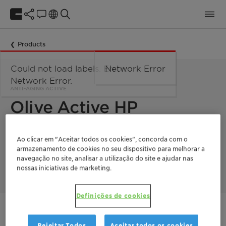
Products
Could not load labels. Error:
Network Error
Network Error.
ANTI-AGING ACTIVE
Olive Active HP
Olive Active HP is an unsaponifiable olive oil derivative that
Ao clicar em "Aceitar todos os cookies", concorda com o
prevents the formation of Advanced Glycation Endproducts
armazenamento de cookies no seu dispositivo para melhorar a
(AGEs), to delay the apparition of aging signs. It is obtained
navegação no site, analisar a utilização do site e ajudar nas
from upcycled byproduct of olive oil production.
nossas iniciativas de marketing.
Definições de cookies
Entre em contato
Rejeitar Todos
Aceitar todos os cookies