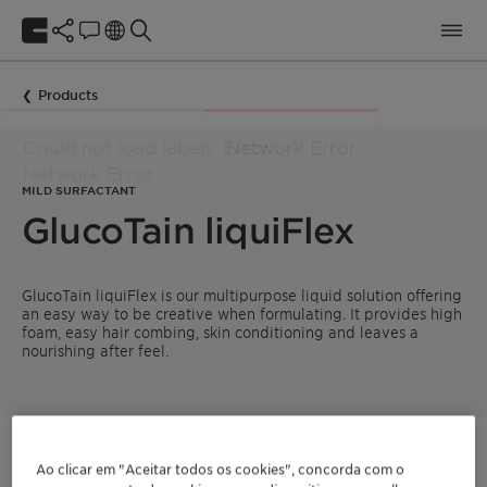
Products
MILD SURFACTANT
GlucoTain liquiFlex
GlucoTain liquiFlex is our multipurpose liquid solution offering
an easy way to be creative when formulating. It provides high
foam, easy hair combing, skin conditioning and leaves a
nourishing after feel.
Entre em contato
Ao clicar em "Aceitar todos os cookies", concorda com o