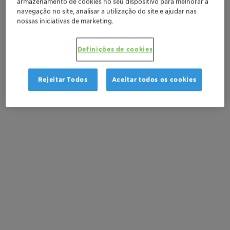
armazenamento de cookies no seu dispositivo para melhorar a
Solicitar amostra
navegação no site, analisar a utilização do site e ajudar nas
nossas iniciativas de marketing.
Peça uma cotação
Definições de cookies
Documentation
Rejeitar Todos
Aceitar todos os cookies
There are no files available for download