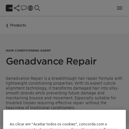
Products
HAIR CONDITIONING AGENT
Genadvance Repair
Genadvance Repair is a breakthrough hair repair formula with
lightweight conditioning properties. With its expert cuticle
alignment technology, it transforms damaged hair into silky-
smooth strands while preventing future damage and
maintaining bounce and movement. Especially suitable for
troubled tresses requiring effective repair without the
heaviness of traditional conditioners.
Ao clicar em "Aceitar todos os cookies", concorda com o