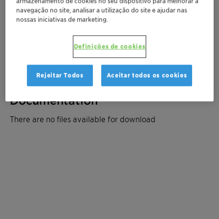
armazenamento de cookies no seu dispositivo para melhorar a
navegação no site, analisar a utilização do site e ajudar nas
Entre em contato
nossas iniciativas de marketing.
Solicitar amostra
Definições de cookies
Peça uma cotação
Rejeitar Todos
Aceitar todos os cookies
Documentation
There are no files available for download