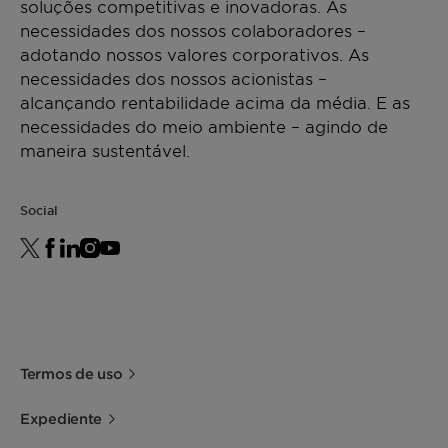
soluções competitivas e inovadoras. As
Immersion
necessidades dos nossos colaboradores –
Water solubility
Soluble
Ultrasonic
adotando nossos valores corporativos. As
necessidades dos nossos acionistas –
Cloud point (1% in
30 - 34°C
Compatible formulation types:
alcançando rentabilidade acima da média. E as
water)
Neutral
necessidades do meio ambiente – agindo de
Acidic
maneira sustentável.
pH (10 g/L)
5.5 – 7.5
Melting point
0°C
Social
Termos de uso
Expediente