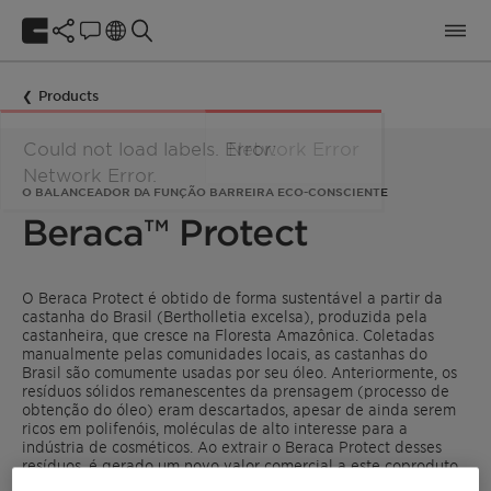
Products
O BALANCEADOR DA FUNÇÃO BARREIRA ECO-CONSCIENTE
Beraca™ Protect
O Beraca Protect é obtido de forma sustentável a partir da
castanha do Brasil (Bertholletia excelsa), produzida pela
castanheira, que cresce na Floresta Amazônica. Coletadas
manualmente pelas comunidades locais, as castanhas do
Brasil são comumente usadas por seu óleo. Anteriormente, os
resíduos sólidos remanescentes da prensagem (processo de
obtenção do óleo) eram descartados, apesar de ainda serem
ricos em polifenóis, moléculas de alto interesse para a
indústria de cosméticos. Ao extrair o Beraca Protect desses
resíduos, é gerado um novo valor comercial a este coproduto.