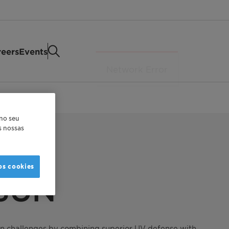
eers
Events
 no seu
as nossas
os cookies
 SUN
on challenges by combining superior UV defense with