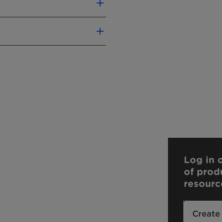
on integrity
on
eel
h-25 Methacrylate
yl Taurate
Log in o
of prod
resourc
Create