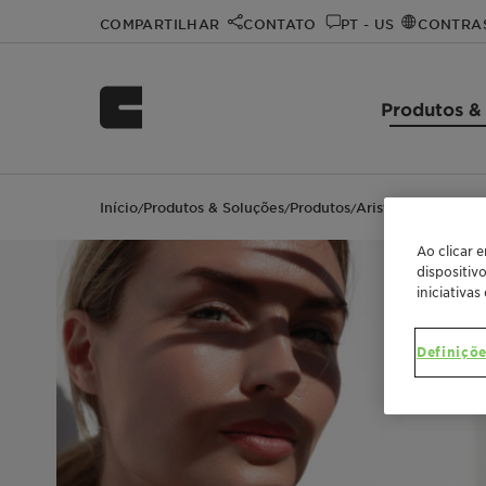
COMPARTILHAR
CONTATO
PT - US
CONTRA
Produtos &
Início
Produtos & Soluções
Produtos
Aristoflex SUN
/
/
/
Ao clicar 
dispositiv
iniciativas
Definiçõe