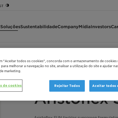
ST
 Soluções
Sustentabilidade
Company
Mídia
Investors
Car
em "Aceitar todos os cookies", concorda com o armazenamento de cookies
o para melhorar a navegação no site, analisar a utilização do site e ajudar n
 de marketing.
RHEOLOGY MODIFIER
s de cookies
Rejeitar Todos
Aceitar todos 
Aristoflex
Aristoflex SUN tackles sunscreen formulati