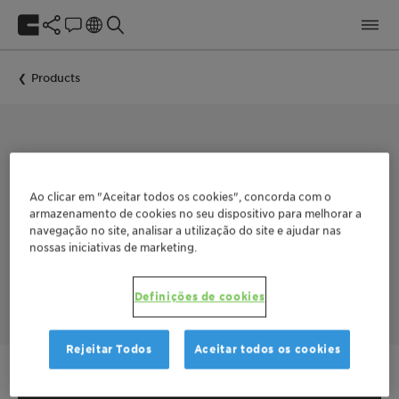
Products
COLLECTOR FOR THE FLOTATION OF NON-SULFIDE MINERALS
FLOTINOR™ 17370
Ao clicar em "Aceitar todos os cookies", concorda com o
armazenamento de cookies no seu dispositivo para melhorar a
navegação no site, analisar a utilização do site e ajudar nas
nossas iniciativas de marketing.
™
FLOTINOR
17370 is a very selective collector for all calcium
bearing minerals, e.g. apatite, fluorspar, and calcite with
difficult to separate gangue.
Definições de cookies
Rejeitar Todos
Aceitar todos os cookies