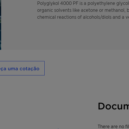
Polyglykol 4000 PF is a polyethylene glycol 
organic solvents like acetone or methanol, b
chemical reactions of alcohols/diols and a 
eça uma cotação
Docum
There are no f