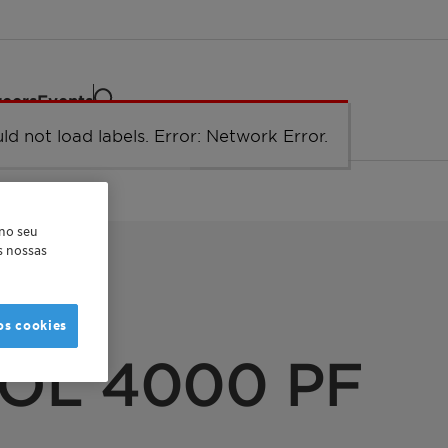
eers
Events
ld not load labels. Error: Network Error.
Network Error
 no seu
as nossas
os cookies
OL 4000 PF