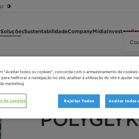
ST
 Soluções
Sustentabilidade
Company
Mídia
Investors
Car
Cou
0 PF
em "Aceitar todos os cookies", concorda com o armazenamento de cookies
o para melhorar a navegação no site, analisar a utilização do site e ajudar n
 de marketing.
s de cookies
Rejeitar Todos
Aceitar todos 
TECHNICAL APPLICATIONS
POLYGLYK