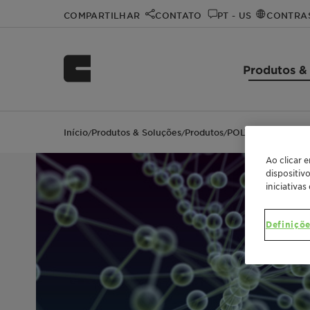
COMPARTILHAR
CONTATO
PT - US
CONTRA
Produtos &
Início
Produtos & Soluções
Produtos
POLYGLYKOL 400
/
/
/
Ao clicar 
dispositiv
iniciativas
Definiçõe