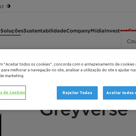
ST
 Soluções
Sustentabilidade
Company
Mídia
Investors
Car
Cou
em "Aceitar todos os cookies", concorda com o armazenamento de cookies
o para melhorar a navegação no site, analisar a utilização do site e ajudar n
 de marketing.
s de cookies
Rejeitar Todos
Aceitar todos 
ZERO SHADES OF GREY IS ALSO SEXY!
Greyverse