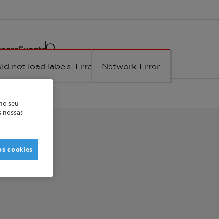
eers
Events
ld not load labels. Error: Network Error.
Network Error
 no seu
as nossas
os cookies
™