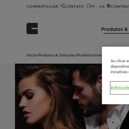
COMPARTILHAR
CONTATO
PT - US
CONTRA
Produtos &
Início
Produtos & Soluções
Produtos
Greyverse™
/
/
/
Ao clicar 
dispositiv
iniciativas
Definiçõe