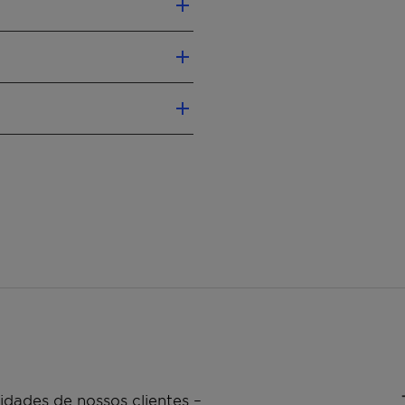
se the greying process
mproves their self-
eratinocytes
 hydrogen peroxide
mitoyl Tetrapeptide-20
dades de nossos clientes –