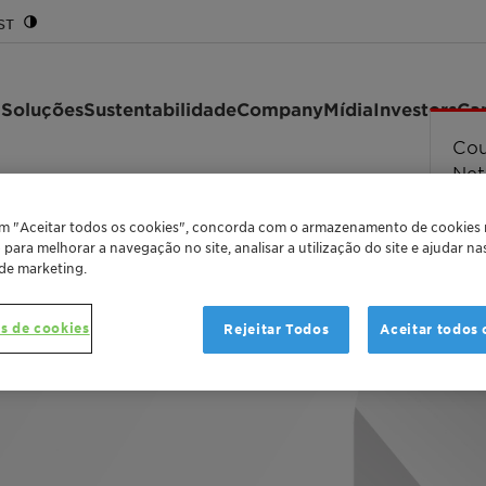
ST
 Soluções
Sustentabilidade
Company
Mídia
Investors
Car
Cou
Cou
Cou
Cou
Erro
str
Net
ts
Dermo & Skin Summit
/
em "Aceitar todos os cookies", concorda com o armazenamento de cookies
o para melhorar a navegação no site, analisar a utilização do site e ajudar n
 de marketing.
s de cookies
Rejeitar Todos
Aceitar todos 