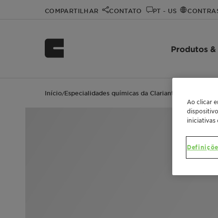
COMPARTILHAR
CONTATO
PT - US
CONTRA
Produtos &
Início
Especialidades químicas da Clariant
Clariant even
/
/
Ao clicar 
dispositiv
iniciativas
Definiçõe