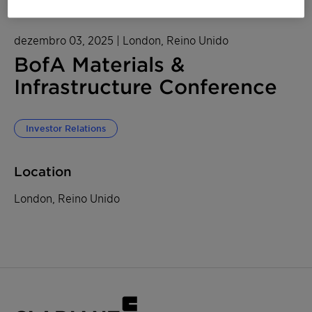
dezembro 03, 2025
| London, Reino Unido
BofA Materials &
Infrastructure Conference
Investor Relations
Location
London, Reino Unido