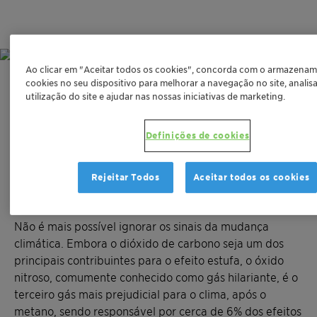
Ao clicar em "Aceitar todos os cookies", concorda com o armazena
cookies no seu dispositivo para melhorar a navegação no site, analisa
Desafio
utilização do site e ajudar nas nossas iniciativas de marketing.
REDUZA AS EMISSÕES NOCIVAS
Definições de cookies
™
– OS CATALISADORES ENVICAT
N
O E ENVICAT™ NOx REMOVEM
2
Rejeitar Todos
Aceitar todos os cookies
O ÓXIDO NITROSO
Não é mais possível ignorar os sinais da mudança
climática. Embora o dióxido de carbono seja um dos
principais contribuintes para o efeito estufa, o óxido
nitroso, comumente conhecido como gás hilariante, é o
terceiro gás mais prejudicial para o clima, após o
metano, sendo responsável por cerca de 6% dos efeitos