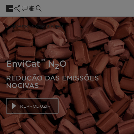
Innovation Spotlight Videos
™
EnviCat
N
O
2
REDUÇÃO DAS EMISSÕES
NOCIVAS
REPRODUZIR