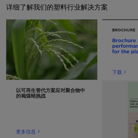
详细了解我们的塑料行业解决方案
BROCHURE
Brochure 
performan
for the pl
202411 E
下载
以可再生替代方案应对聚合物中
的褐煤蜡挑战
更多信息