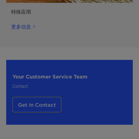
特殊应用
更多信息
Your Customer Service Team
Contact
Get in Contact