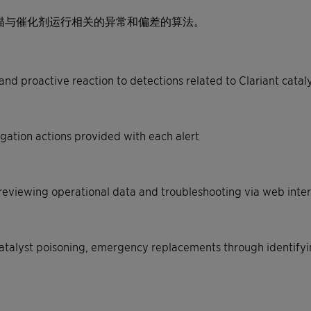
扫描与催化剂运行相关的异常和偏差的算法。
nd proactive reaction to detections related to Clariant catal
igation actions provided with each alert
reviewing operational data and troubleshooting via web interf
 catalyst poisoning, emergency replacements through identifyin