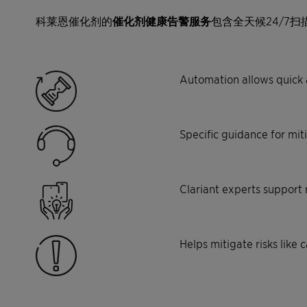
科莱恩催化剂的
催化剂健康告警服务
包含全天候24/7
Automation allows quick a
Specific guidance for mit
Clariant experts support 
Helps mitigate risks like