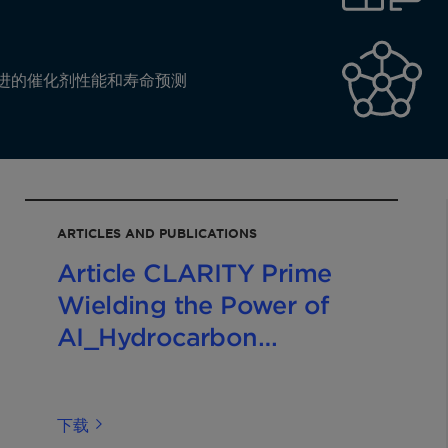
进的催化剂性能和寿命预测
ARTICLES AND PUBLICATIONS
Article CLARITY Prime
Wielding the Power of
AI_Hydrocarbon
Engineering 202508.pdf
下载