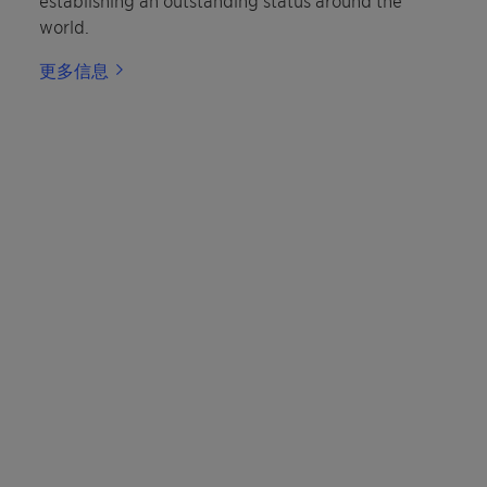
establishing an outstanding status around the
world.
更多信息