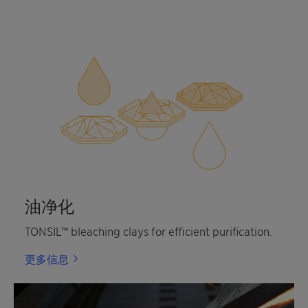
油净化
TONSIL™ bleaching clays for efficient purification.
更多信息