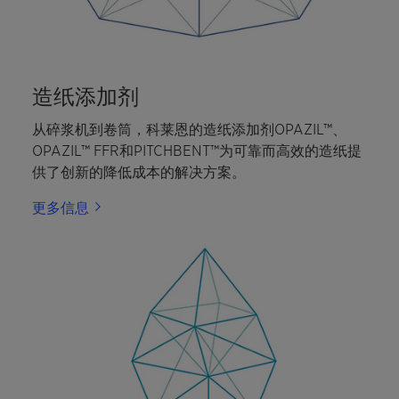
before/after harvest, during storage, on/in the
food itself often under warm, damp and humid
conditions. Clariant TOXISORB™ product line is a
range of specially developed feed additives that
help bind fungal mycotoxins and help prevent
造纸添加剂
them from being resorbed into animals bodies,
where they may produce damaging effects.
从碎浆机到卷筒，科莱恩的造纸添加剂OPAZIL™、
OPAZIL™ FFR和PITCHBENT™为可靠而高效的造纸提
供了创新的降低成本的解决方案。
更多信息