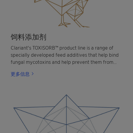
饲料添加剂
Clariant's TOXISORB™ product line is a range of
specially developed feed additives that help bind
fungal mycotoxins and help prevent them from
being resorbed into animals bodies, where they
更多信息
may produce damaging effects. According to the
United Nations Food and Agriculture Organization,
25% of feed worldwide is contaminated with
different mycotoxins. Mycotoxins are poisonous
compounds which are formed by various mold
fungi belonging to the species of Aspergillus,
Penicillium and Fusarium. These globally found
fungi grow on grain and crops and can occur either