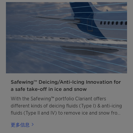
Safewing™ Deicing/Anti-Icing Innovation for
a safe take-off in ice and snow
With the Safewing™ portfolio Clariant offers
different kinds of deicing fluids (Type I) & anti-icing
fluids (Type II and IV) to remove ice and snow from
planes.
更多信息