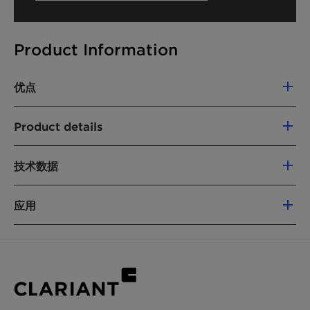
Product Information
优点
使用 Emulsogen LCN 070 具有如下优势：
Product details
产品特性：
化学名
技术数据
169107-21-5
低 VOC
不含烷基酚聚氧乙烯醚 (APEO)
应用
产品功能
易于生物降解
产品组：
脂肪醇乙氧基化物
Nonionic emulsifier
易于处理（液体物质；溶于水）
Emulsogen LCN 070 作为非离子乳化剂，用于以
活性成分含量：
100%
美国食品药品管理局 (FDA) 批准
下物质的乳液聚合：
化学型
外观：
透明或浑浊液体
在乳液聚合中的作用：
Fatty alcohol ethoxylates
苯乙烯酯/丙烯酸酯分散剂
丙烯酸酯分散剂
pH 值：
6 - 8