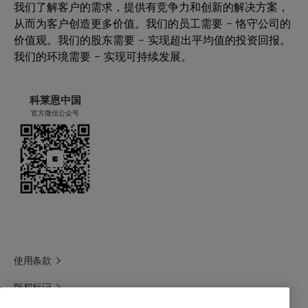
应用
在承受各种剪切力时仍能保持聚合物乳液的
醋酸乙烯酯分散剂
我们了解客户的需求，提供有竞争力和创新的解决方案，
低粘度
丁二烯/苯乙烯乳胶
从而为客户创造更多价值。我们的员工需要 – 恪守公司的
乳液聚合
可溶性：
溶于水
强化电解质稳定性
价值观。我们的股东需要 – 实现超出平均值的投资回报。
改进保质期（高解冻稳定性）
基于各类单体的用量为 1 - 2%。
我们的环境需要 – 实现可持续发展。
密度：
约为 1.00 g/cm3
粘度：
约为 100 mPas
科莱恩中国
官方微信公众号
结晶温度：
15 - 20 °C
闪点：
约为 148 °C
亲水亲油平衡值 (HLB)：
13
使用条款
版权标记