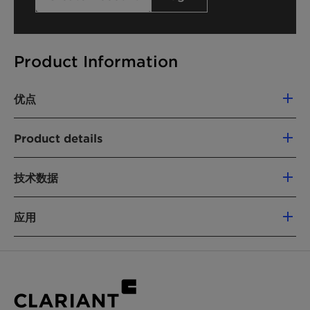
Product Information
优点
使用 Emulsogen LCN 407 具有如下优势：
Product details
产品特性：
产品功能
技术数据
Nonionic emulsifier
低 VOC
不含烷基酚聚氧乙烯醚 (APEO)
应用
化学型
不含危害标签
产品组：
脂肪醇乙氧基化物
Fatty alcohol ethoxylates
易于生物降解
Emulsogen LCN 407 作为非离子乳化剂，用于以
活性成分含量：
70%
易于处理（液体物质；溶于水）
下物质的乳液聚合：
应用
美国食品药品管理局 (FDA) 批准
外观：
清透液体
乳液聚合
苯乙烯酯/丙烯酸酯分散剂
在乳液聚合中的作用：