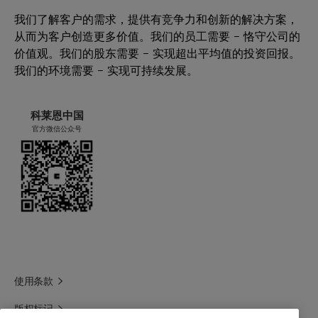
丙烯酸酯分散剂
pH 值：
醋酸乙烯酯分散剂
我们了解客户的需求，提供有竞争力和创新的解决方案，
在承受各种剪切力时仍能保持聚合物乳液的
从而为客户创造更多价值。我们的员工需要 – 恪守公司的
可溶性：
溶于水
低粘度
基于各类单体的用量为 2%。
价值观。我们的股东需要 – 实现超出平均值的投资回报。
强化电解质稳定性
我们的环境需要 – 实现可持续发展。
密度：
约为 1.09 g/cm3
改进保质期（高解冻稳定性）
实现与烷基酚聚氧乙烯醚 (APEO) 相似的聚
粘度：
约为 640 mPas
科莱恩中国
合效果
官方微信公众号
结晶温度：
约为 10 °C
闪点：
> 100 °C
亲水亲油平衡值 (HLB)：
18 个
使用条款
版权标记