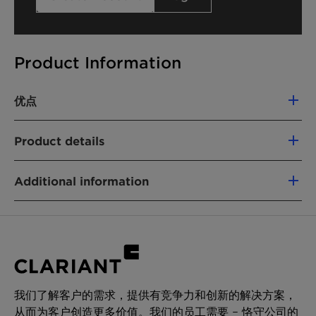
Product Information
优点
Excellent surfactant based dispersing
Product details
agent
Anionic emulsifier
产品功能
Additional information
分散剂
乳化剂
Type:Nonionic
Physical State:Vuscous liquid
化学型
Phosphate ester
应用
我们了解客户的需求，提供有竞争力和创新的解决方案，
从而为客户创造更多价值。我们的员工需要 – 恪守公司的
农作物保护