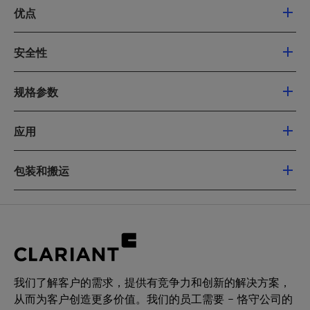
优点
不含 PTFE 的添加剂，可加入粉末涂料中，产
安全性
生亚光表面
改善了边部覆盖并影响流动性，用于白色粉
危害
末涂料时效果尤其明显
规格参数
根据分类、标签及包装法规 (CLP)（经修订的
适用于填料和颜料的分散剂
（欧洲委员会）1272/2008 号规定），该产品不
交付规格和 (*) 一般特性
由于粘度低且极性高，所以具有良好的纤维
需要危险品警示标签。
应用
润湿性
如需更多详情，请参阅材料安全数据表。
最终产品尺寸稳定性高
Licocene PE MA 4351 细颗粒是一种高马来酸酐
包装和搬运
特征
用于木纤维等天然纤维增强的塑料时吸水性
单位
目标
检测方法
接枝的聚乙烯蜡。用于聚乙烯基材的增强改性料
低
值
时，浓度范围
交付形态
7% 的高马来酸酐接枝率
最好为 1% – 3%。浓度取决于粒径，以及增强材料
细颗粒
外观
黄色细
QM-AA-634
低浓度即可见效
的种类和用量。因此，必须进行特定的测试，单
本品还可供应其他物理形态
颗粒
几乎检测不到游离马来酸酐
独测定最佳浓度。
包装
酸值
[mg
42 -
QM-AA-351a
Licocene PE MA 4351 细颗粒是一种高效相容剂
20 千克聚乙烯袋
我们了解客户的需求，提供有竞争力和创新的解决方案，
KOH/g]
49
和分散剂，适用于玻纤、天然纤维、矿物纤维和
1000 千克托盘（50 袋）
从而为客户创造更多价值。我们的员工需要 – 恪守公司的
木纤维增强型聚乙烯，同样适用于无机材料填充