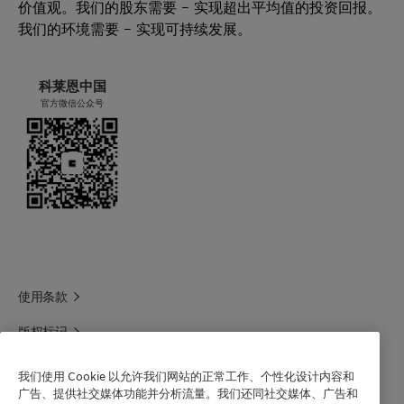
500 千克大袋
价值观。我们的股东需要 – 实现超出平均值的投资回报。
的聚乙烯改性料，尤其是高填充的改性料。
我们的环境需要 – 实现可持续发展。
密度（23
[g/cm³]
0.98 -
ISO 1183
储存
°C）
1.00
用于热熔胶配方时，Licocene PE MA 4351 细颗
为保持最长的保质期，请将本产品常温存放在干
粒能够提高粘接力和内聚强度，同时具有很高的
科莱恩中国
燥区域。
滴点
[°C]
120 -
ASTM D
官方微信公众号
耐热性。
如果妥善储存，则最短保质期为自发货之日起两
126
3954
年。
粘度
[mPa·s]
200 -
QM-AA-
500
158，140 °C
使用条款
版权标记
科莱恩领英
我们使用 Cookie 以允许我们网站的正常工作、个性化设计内容和
广告、提供社交媒体功能并分析流量。我们还同社交媒体、广告和
科莱恩1688官方旗舰店