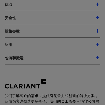
优点
不含 PTFE 的添加剂，可加入粉末涂料中，用
安全性
于制作亚光表面
改进了边缘覆盖和对流动性影响，用于白色
危害
粉末涂料时效果尤其明显
规格参数
根据分类、标签及包装法规 (CLP)（经修订的
适用于填料和颜料的分散助剂
（欧洲委员会）1272/2008 号规定），该产品不
交付规格和 (*) 一般特性
由于粘度低且极性高，所以具有良好的纤维
需要危险品警示标签。
应用
润湿性
如需更多详情，请参阅材料安全数据表。
最终产品尺寸稳定性高
Licocene PE MA 4351 颗粒是一种马来酸酐接枝
包装和搬运
特征
用于木纤维等天然纤维加固的塑料时吸水性
单位
目标
试验方法
的、茂金属催化的聚乙烯蜡，是一种高效相容剂
低
值
和分散剂，适用于玻纤、天然纤维、矿物纤维和
交付形态
7% 的马来酸酐高接枝率
木纤维增强聚乙烯，同样适用于无机材料填充的
颗粒
外观
黄色
QM-AA-
低浓度即可见效
聚乙烯改性料，尤其是高填充的改性料。
本品还可供应其他物理形态
颗粒
634
几乎检测不到游离马来酸酐
用于热熔性配方时，Licocene PE MA 4351 颗粒
包装
酸值
[毫克氢氧化
42 -
QM-AA-
能够提高粘接强度和内聚强度，同时具有很高的
20 千克聚乙烯袋
我们了解客户的需求，提供有竞争力和创新的解决方案，
钾 (KOH)/
49
351a
耐热性。
800 千克托盘（40 袋）
从而为客户创造更多价值。我们的员工需要 – 恪守公司的
克]