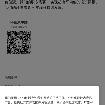
价值观。我们的股东需要 – 实现超出平均值的投资回报。
储存
我们的环境需要 – 实现可持续发展。
密度（23
[克/立方厘
0,98
ISO 1183
为保持最长的保质期，请将本产品常温存放在干
摄氏度）
米]
-
燥区域。
1,00
科莱恩中国
在正确贮藏的情况下，最短保质期为自发货之日
官方微信公众号
起 2 年。
滴点
[摄氏度]
120 -
ASTM D
126
3954
粘度
[mPa·s]
200
QM-AA-
-
158，140
500
摄氏度
使用条款
版权标记
科莱恩领英
我们使用 Cookie 以允许我们网站的正常工作、个性化设计内容和
广告、提供社交媒体功能并分析流量。我们还同社交媒体、广告和
科莱恩1688官方旗舰店