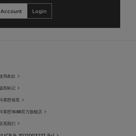
 Account
Login
使用条款
版权标记
科莱恩领英
科莱恩1688官方旗舰店
联系我们
沪 ICP 备 2021003227 号-1