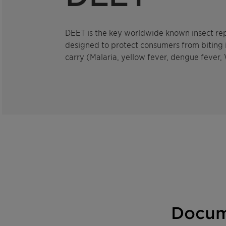
DEET is the key worldwide known insect repel
designed to protect consumers from biting i
carry (Malaria, yellow fever, dengue fever, 
Docum