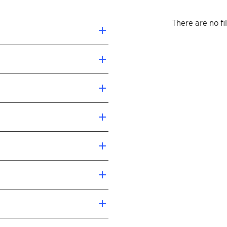
There are no f
MS、HS）的紫外线固化
订版）进行的分类
 16 摄氏度
均可使用。根据所需稳定程度的
.95 克/立方厘米³
。所有添加浓度均取决于固态树
定剂 (HALS)，
、聚氨酯、聚烯烃和苯乙烯类塑
的交联。此时推荐改用
线吸收剂结合使用。
 0.02
 200