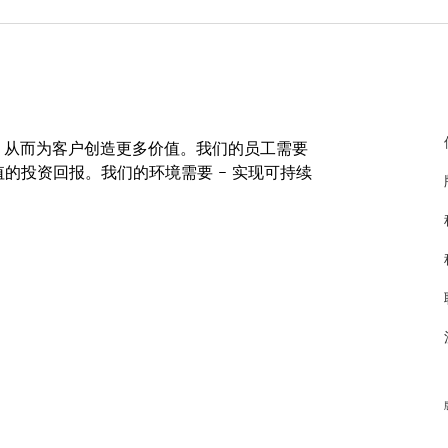
 200
no influence on
 200
 200
，从而为客户创造更多价值。我们的员工需要
 200
值的投资回报。我们的环境需要 – 实现可持续
良好的地方。
 200
货之日起 5 年。
erature in well-aired
s, which has no effect on
ting for several hours at
shipping when properly