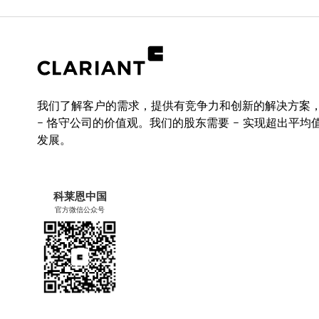
Liquid
正丁醇
>
包装
Tends sometimes toward crystallization which has 
50 千克钢桶
efficiency.
乙酸乙酯
>
400 千克托盘（8 桶）
200 千克钢桶
白酒
>
Packaging
800 千克托盘（4 桶）
Steel drums 50 kg
我们了解客户的需求，提供有竞争力和创新的解决方案
甲苯
>
Pallet 400 kg (8 drums)
– 恪守公司的价值观。我们的股东需要 – 实现超出平均
储存
Steel drums 200 kg
发展。
为保持最长的保质期，请将本产品常温存放在通风
二甲苯
>
Pallet 800 kg (4 drums)
如果采用原装密封容器妥善存放，则最短保质期为自发
Storage
科莱恩中国
For best shelf life store this product at room temp
官方微信公众号
locations.
The product tends to solidify at lower temperature
its efficiency.
The solidified product becomes liquid again by hea
temperatures around 50°C.
Minimum shelf life is five years from the date of 