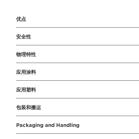
优点
溶剂型涂料：特别适合双组分聚氨酯体系（LS、
安全性
溶剂型涂料：低烘干挥发性
溶剂型涂料：易于溶解
危害
溶剂型涂料：减轻自着色
物理特性
根据 CLP 法规（(EC) 第 1272/2008 号法规修
皮肤刺激，2 类
慢性水生动物毒性，2 类
应用涂料
软化点
约
如需更多详情，请参阅材料安全数据表。
Hostavin 3050 在无溶剂油漆和溶剂型油漆中
应用塑料
密度
0
不同，添加比例应控制在 1.0 - 3.0 % 的范围内
脂上的活性紫外线稳定剂。作为一种非替代受阻胺类光稳
推荐将 Hostavin 3050 用于聚甲基丙烯酸甲酯
混溶性数据，20 摄氏度 (g/100g)
Hostavin 3050 为弱碱性，因而可能影响粘合剂
包装和搬运
料的稳定处理。用于苯乙烯类塑料时，最好与紫外
Hostavin 3058 作为替代解决方案。
水
<
交付形态
Packaging and Handling
液体
丙酮
>
偶有结晶倾向，但不影响功效。
Delivery form