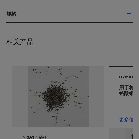
产品种类繁多，适用于多种不同加氢反应和
规格
条件
铜晶体尺寸小：活性和选择性极高
添加了助剂：增强了催化剂的选择性和化学
组分
CuO, ZnO, Al2O3
稳定性
相关产品
CuO, Al2O3
机械强度高
CuO, Bi
可提供不同尺寸的片剂: 确保反应器中低压降
稳定的还原态产品可缩短开车时间
尺寸
片剂: 3x3 mm, 5x5
mm, 6x3 mm, 6x4
HYMAX™
mm,
粉末
用于将醛
铬酸铜催
形状
片剂，粉末
更多信息
NISAT™ 系列