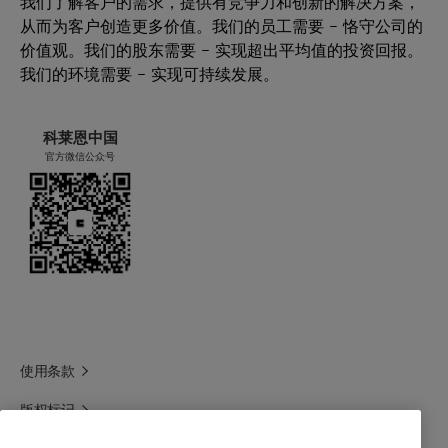
我们了解客户的需求，提供有竞争力和创新的解决方案，
产品功能:
Automatic Dish Washing, Laundry
从而为客户创造更多价值。我们的员工需要 – 恪守公司的
自动洗碗机 (ADW)
可再生碳指数 (RCI):
0 %
价值观。我们的股东需要 – 实现超出平均值的投资回报。
Laundry additives
环境工作组 (EWG) 评分。:
1-3
我们的环境需要 – 实现可持续发展。
衣用液体洗涤剂
Leaping Bunny: Individual scrutiny is needed to
deliver precise conclusions for your product .
科莱恩中国
Get in touch for more information.
官方微信公众号
使用条款
版权标记