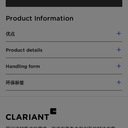
Product Information
优点
Product details
化学名
Handling form
25322-68-3
Powder
环保标签
产品功能
粘合剂和助剂
China Registration
EU Ecoflower
EWG
化学型
Halal
Kosher
Nordic Swan
Vegan
Polyalkylene glycol
Chemical
Polyethylene glycol (PEG-
Nature:
150)
应用