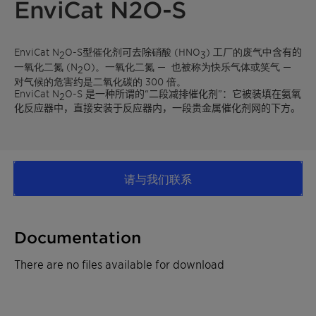
EnviCat N2O-S
EnviCat N
O-S
型
催化剂
可去除
硝酸 (HNO
) 工厂的废气中
含有的
2
3
一氧化二氮 (N
O)。一氧化二氮
—
也被称为快乐气体或笑气
—
2
对气候的危害
约
是二氧化碳的 300 倍。
EnviCat N
O-S
是一种所谓的
“
二段减排催化剂
”
：它被装填在氨氧
2
化反应器中，直接安装于反应器内，一段贵金属催化剂网的下方
。
请与我们联系
Documentation
There are no files available for download