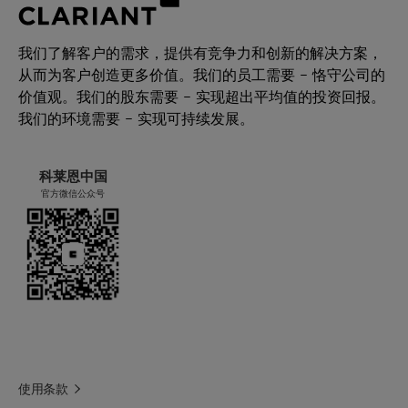
只需很少或无需工程调整
尺寸
6.6 x 4.5 mm
优化设计的催化剂形状，压降很低
高机械强度：商业运行中极为稳固
我们了解客户的需求，提供有竞争力和创新的解决方案，
形状
3
孔形
从而为客户创造更多价值。我们的员工需要 – 恪守公司的
价值观。我们的股东需要 – 实现超出平均值的投资回报。
我们的环境需要 – 实现可持续发展。
科莱恩中国
官方微信公众号
使用条款