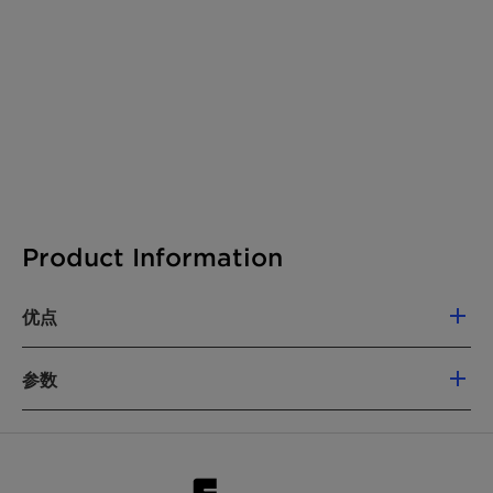
Product Information
优点
可将高达
95%
的
N
O
转化为无害的氧气和
2
参数
氮气
该催化剂还可通过提高氨氧化过程的效率，
适度提升硝酸产量
组分
氧化铝载体上涂敷钴
-
锰
方便的
“
直接式
”
解决方案：催化剂装填简便，