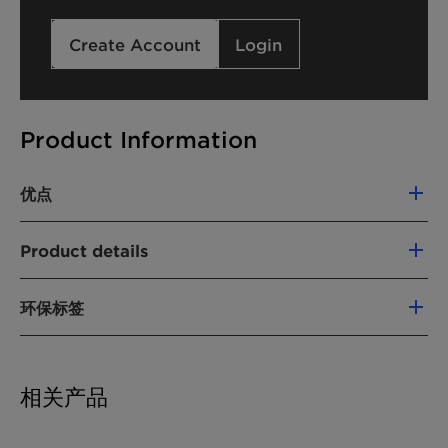
Create Account
Login
Product Information
优点
Foam boosting effect in creamy shampoo
Product details
formulations
Clear formulations
化学名
EO-free
环保标签
Sodium Methyl Cocoyl Taurate
Salt-free
Registration China
RSPO MB (PALM-BASED)
High active content, 90%
产品功能
Vegan
Whole Foods Baseline
相关产品
温和表面活性剂
Whole Foods Premium
化学型