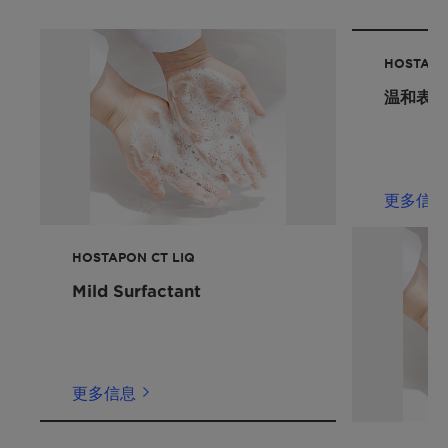
国际化妆品原料名
Sodium Methyl Cocoyl
丙烯酸羟乙酯
称:
Taurate
产品功能:
Mild surfactant
HOSTAPO
应用
可再生碳指数 (RCI):
80 %
温和表面
洗发水
环境工作组 (EWG) 评分。:
1
性能声明
提供掌上阅读内容
净化
请联系我们，了解有关素食主义者协会标签的详
更多信息
发泡
情。
不含 E-O
透明配方
HOSTAPON CT LIQ
Mild Surfactant
更多信息