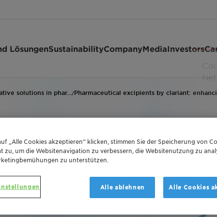
nd Lösungen
Sustainability
Company
Media
Investors
Ca
ative solutions in phar…
Pharmaceutical excipients by clariant: enhanc
/
uf „Alle Cookies akzeptieren“ klicken, stimmen Sie der Speicherung von Co
t zu, um die Websitenavigation zu verbessern, die Websitenutzung zu anal
rketingbemühungen zu unterstützen.
ients - Solubilizers f
instellungen
Alle ablehnen
Alle Cookies a