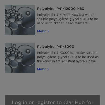
Polyglykol P41/12000 M80
Polyglykol P41/12000 M80 is a water-
soluble polyalkylene glycol (PAG) to be
used as thickener in fire-resistant
hydraulic fluids and in water-based
Mehr
quenchants.
Polyglykol P41/3000
Polyglykol P41/3000 is a water-soluble
polyalkylene glycol (PAG) to be used as
thickener in fire-resistant hydraulic fluids
and in water-based quenchants.
Mehr
Log in or register to ClariHub for