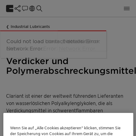
Industrial Lubricants
Verdicker und
Polymerabschreckungsmitte
Clariant ist einer der weltweit führenden Lieferanten
von wasserlöslichen Polyalkylenglykolen, die als
Verdickungsmittel in schwerentflammbaren
Hydraulikflüssigkeiten (HFC, HFC-E) und in polymeren
Abschreckkonzentraten eingesetzt werden.
Wenn Sie auf „Alle Cookies akzeptieren“ klicken, stimmen Sie
Entdecken Sie unser komplettes Verdicker-Sortiment
der Speicherung von Cookies auf Ihrem Gerät zu, um die