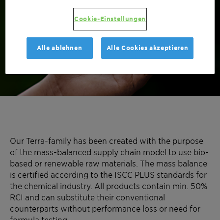
paints & coatings
Cookie-Einstellungen
application
Alle ablehnen
Alle Cookies akzeptieren
Our Terra-family has been created with the purpose
of the mass-balanced supply chain model to use bio-
based or renewable raw materials. The mass balance
is certified according to the ISCC PLUS standards for
the chemical industry. All products contain min. 50%
RCI and can substitute their conventional
counterparts without performance loss or need for
formula testing.