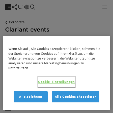
Corporate
Clariant events
Wenn Sie auf „Alle Cookies akzeptieren“ klicken, stimmen Sie
der Speicherung von Cookies auf Ihrem Gerät zu, um die
Websitenavigation zu verbessern, die Websitenutzung zu
analysieren und unsere Marketingbemühungen zu
unterstützen.
Cookie-Einstellungen
Es wurden keine Artikel gefunden, die Ihren Kriterien
Alle ablehnen
Alle Cookies akzeptieren
entsprechen.
Show past events