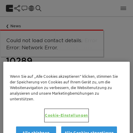
News
Could not load taxonomy. Error:
Could not load the organizational
Could not load labels. Error:
Could not load contact details.
Network Error
Network Error.
unit structure. Error: Network Error.
Network Error.
Error: Network Error.
Juni 10, 2019
10289
Wenn Sie auf „Alle Cookies akzeptieren“ klicken, stimmen Sie
Health Care
Trade Release
Greater China
der Speicherung von Cookies auf Ihrem Gerät zu, um die
Websitenavigation zu verbessern, die Websitenutzung zu
analysieren und unsere Marketingbemühungen zu
unterstützen.
Diese Medienmitteilung ist in weiteren
Cookie-Einstellungen
Sprachen erhältlich:
Alle ablehnen
Alle Cookies akzeptieren