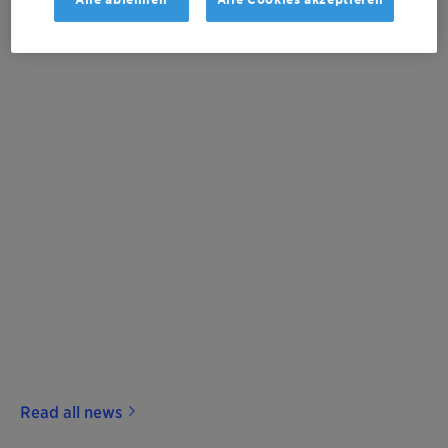
zh-CN
Read all news