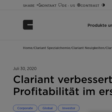
SHARE
KONTAKT
DE - US
CONTRAST
Produkte u
Home
Clariant Spezialchemie
Clariant Neuigkeiten
Clar
/
/
/
Juli 30, 2020
Clariant verbesser
Profitabilität im e
Corporate
Global
Investor