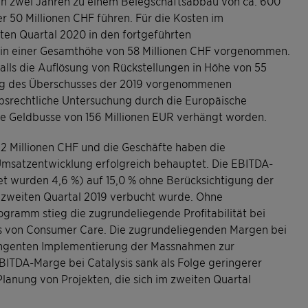
ten zwei Jahren zu einem Belegschaftsabbau von ca. 600
r 50 Millionen CHF führen. Für die Kosten im
n Quartal 2020 in den fortgeführten
 in einer Gesamthöhe von 58 Millionen CHF vorgenommen.
alls die Auflösung von Rückstellungen in Höhe von 55
ung des Überschusses der 2019 vorgenommenen
rbsrechtliche Untersuchung durch die Europäische
ne Geldbusse von 156 Millionen EUR verhängt worden.
92 Millionen CHF und die Geschäfte haben die
msatzentwicklung erfolgreich behauptet. Die EBITDA-
tet wurden 4,6 %) auf 15,0 % ohne Berücksichtigung der
m zweiten Quartal 2019 verbucht wurde. Ohne
ogramm stieg die zugrundeliegende Profitabilität bei
s von Consumer Care. Die zugrundeliegenden Margen bei
tringenten Implementierung der Massnahmen zur
EBITDA-Marge bei Catalysis sank als Folge geringerer
Planung von Projekten, die sich im zweiten Quartal