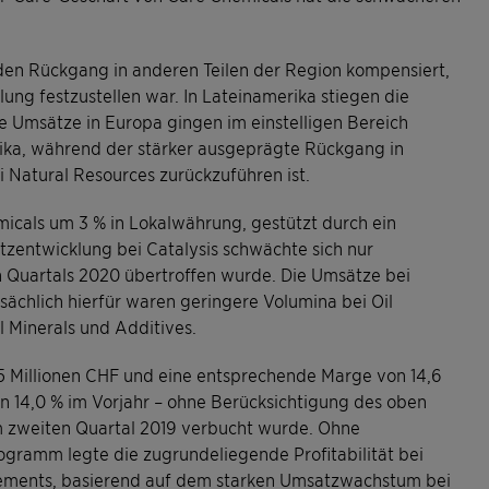
.
den Rückgang in anderen Teilen der Region kompensiert,
lung festzustellen war. In Lateinamerika stiegen die
e Umsätze in Europa gingen im einstelligen Bereich
rika, während der stärker ausgeprägte Rückgang in
 Natural Resources zurückzuführen ist.
icals um 3 % in Lokalwährung, gestützt durch ein
zentwicklung bei Catalysis schwächte sich nur
n Quartals 2020 übertroffen wurde. Die Umsätze bei
sächlich hierfür waren geringere Volumina bei Oil
 Minerals und Additives.
35 Millionen CHF und eine entsprechende Marge von 14,6
n 14,0 % im Vorjahr – ohne Berücksichtigung des oben
im zweiten Quartal 2019 verbucht wurde. Ohne
ogramm legte die zugrundeliegende Profitabilität bei
ements, basierend auf dem starken Umsatzwachstum bei