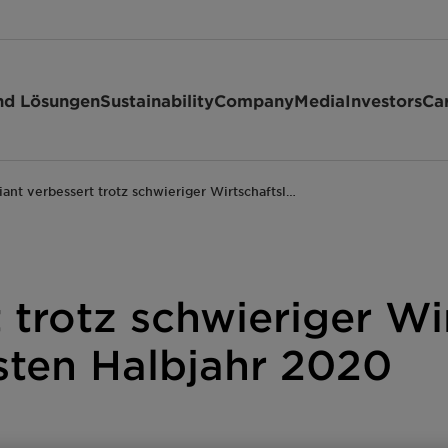
nd Lösungen
Sustainability
Company
Media
Investors
Ca
iant verbessert trotz schwieriger Wirtschaftsl…
t trotz schwieriger Wi
rsten Halbjahr 2020