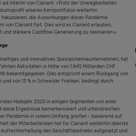
n ad interim von Clariant. »Trotz der Unwägbarkeiten
stumsprofil unseres Kernportfolios weiterhin
 fokussieren, die Auswirkungen dieser Pandemie
von Clariant fort. Dies wird es Clariant erlauben,
t und stärkere Cashflow-Generierung zu realisieren.«
arge
nachhaltiges und innovatives Spezialchemieunternehmen, hat
ührten Aktivitäten in Höhe von 1,945 Milliarden CHF
2019 bekanntgegeben. Dies entspricht einem Rückgang von
 und von 13 % in Schweizer Franken, bedingt durch
rsten Halbjahr 2020 in einigen Segmenten von einer
nd diese Ergebnisse bemerkenswert und unterstreichen,
er Pandemie in vollem Umfang greifen – basierend auf
rheit der Mitarbeitenden hat für Clariant weiterhin oberste
r Aufrechterhaltung des Geschäftsbetriebs aufgesetzt und