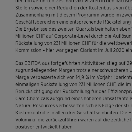
den fortgeführten Geschäftsaktivitäten in den nächs
Stellen sowie einer Reduktion der Kostenbasis von übe
Zusammenhang mit diesem Programm wurde im zweite
Geschäftsbereichen eine entsprechende Rückstellung
Die Ergebnisse des zweiten Quartals beinhalten ebenf
Millionen CHF auf Corporate-Level durch die Auflös
Rückstellung von 231 Millionen CHF für die wettbewe
Kommission – hier war gegen Clariant im Juli 2020 ei
Das EBITDA aus fortgeführten Aktivitäten stieg auf 2
zugrundeliegenden Margen trotz einer schwächeren U
Marge verbesserte sich von 14,9 % im Vorjahr (berich
einmaligen Rückstellung von 231 Millionen CHF, die i
Berücksichtigung der Rückstellung für das Effizienzpr
Care Chemicals aufgrund eines höheren Umsatzanteil
Natural Resources verbesserten sich als Folge der s
Kostenkontrolle in allen drei Geschäftseinheiten. Die 
Volumina, die zurückzuführen waren auf die zeitliche 
positiver entwickelt haben.