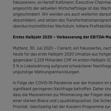
fokussieren«, so Hariolf Kottmann, Executive Chairma
angesichts der aktuellen Wirtschaftslage ist das Wach
ungeschmälert. Wir werden uns auch weiterhin darauf
abzumildern, und setzen das Transformationsprogramm 
überdurchschnittliches Wachstum, höhere Profitabilitä
Erstes Halbjahr 2020 – Verbesserung der EBITDA-M
Muttenz, 30. Juli 2020 – Clariant, ein fokussiertes, 
heute für das erste Halbjahr 2020 Umsätze aus fortgef
gegenüber 2,229 Milliarden CHF im ersten Halbjahr 
5 % in Lokalwährung aufgrund schwächerer Nachfrage
ungünstige Währungsentwicklungen.
In Folge der COVID-19-Pandemie war der Konzern im e
signifikant geringeren Nachfrage betroffen. Daher si
dass die Massnahmen zur Minimierung der Folgen dies
einer starken Bilanz und Liquiditätsposition. Die Siche
Priorität. Gleichzeitig hat der Konzern Programme zu