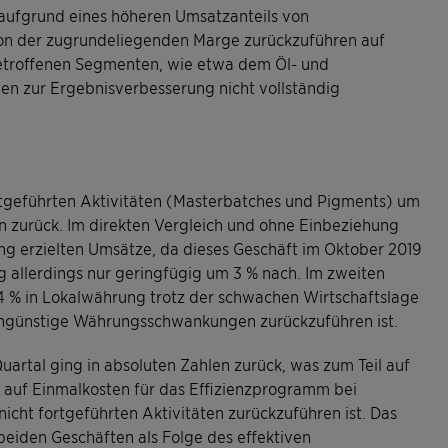
s aufgrund eines höheren Umsatzanteils von
tion der zugrundeliegenden Marge zurückzuführen auf
etroffenen Segmenten, wie etwa dem Öl- und
en zur Ergebnisverbesserung nicht vollständig
ortgeführten Aktivitäten (Masterbatches und Pigments) um
n zurück. Im direkten Vergleich und ohne Einbeziehung
ng erzielten Umsätze, da dieses Geschäft im Oktober 2019
 allerdings nur geringfügig um 3 % nach. Im zweiten
4 % in Lokalwährung trotz der schwachen Wirtschaftslage
 ungünstige Währungsschwankungen zurückzuführen ist.
artal ging in absoluten Zahlen zurück, was zum Teil auf
auf Einmalkosten für das Effizienzprogramm bei
icht fortgeführten Aktivitäten zurückzuführen ist. Das
beiden Geschäften als Folge des effektiven