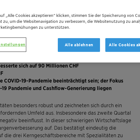
uf „Alle Cookies akzeptieren“ klicken, stimmen Sie der Speicherung von Co
t zu, um die Websitenavigation zu verbessern, die Websitenutzung zu anal
rketingbemühungen zu unterstützen.
 um 5 % in Lokalwährung auf 1,945 Milliarden CHF
instellungen
Alle ablehnen
Alle Cookies a
 gegenüber einem operativen Ergebnis von 14,9 % im
sserte sich auf 90 Millionen CHF
HF
e COVID-19-Pandemie beeinträchtigt sein; der Fokus
D-19 Pandemie und Cashflow-Generierung liegen
itäten besonders robust und zeichneten sich durch ein
fordernden Umfeld aus. Insbesondere das zweite Quartal
gativ beeinflusst. In dieser schwierigen Wirtschaftslage
argenverbesserung auf. Das bestätigt eindeutig die
uf die drei Kerngeschäftsbereiche mit Spezialitäten zu