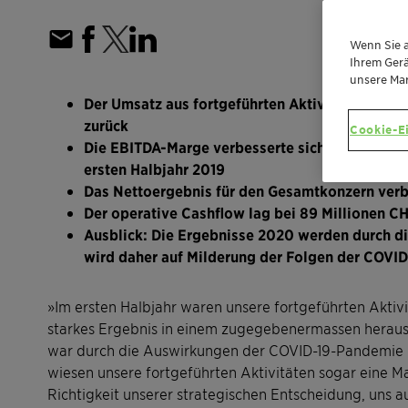
Wenn Sie a
Ihrem Gerä
unsere Ma
Der Umsatz aus fortgeführten Aktivitäten ging
zurück
Cookie-E
Die EBITDA-Marge verbesserte sich auf 15,0 %
ersten Halbjahr 2019
Das Nettoergebnis für den Gesamtkonzern verbe
Der operative Cashflow lag bei 89 Millionen C
Ausblick: Die Ergebnisse 2020 werden durch di
wird daher auf Milderung der Folgen der COVI
»Im ersten Halbjahr waren unsere fortgeführten Aktiv
starkes Ergebnis in einem zugegebenermassen heraus
war durch die Auswirkungen der COVID-19-Pandemie ne
wiesen unsere fortgeführten Aktivitäten sogar eine M
Richtigkeit unserer strategischen Entscheidung, uns a