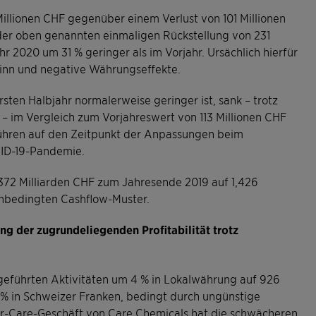
illionen CHF gegenüber einem Verlust von 101 Millionen
der oben genannten einmaligen Rückstellung von 231
r 2020 um 31 % geringer als im Vorjahr. Ursächlich hierfür
nn und negative Währungseffekte.
ten Halbjahr normalerweise geringer ist, sank – trotz
 – im Vergleich zum Vorjahreswert von 113 Millionen CHF
uführen auf den Zeitpunkt der Anpassungen beim
ID-19-Pandemie.
372 Milliarden CHF zum Jahresende 2019 auf 1,426
onbedingten Cashflow-Muster.
 der zugrundeliegenden Profitabilität trotz
geführten Aktivitäten um 4 % in Lokalwährung auf 926
 % in Schweizer Franken, bedingt durch ungünstige
-Care-Geschäft von Care Chemicals hat die schwächeren