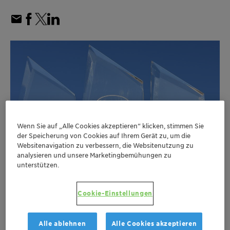
Wenn Sie auf „Alle Cookies akzeptieren“ klicken, stimmen Sie
der Speicherung von Cookies auf Ihrem Gerät zu, um die
Websitenavigation zu verbessern, die Websitenutzung zu
analysieren und unsere Marketingbemühungen zu
unterstützen.
Cookie-Einstellungen
Der Henkel Adhesive Technologies
Sustainability Award 2020 würdigt die starke
Alle ablehnen
Alle Cookies akzeptieren