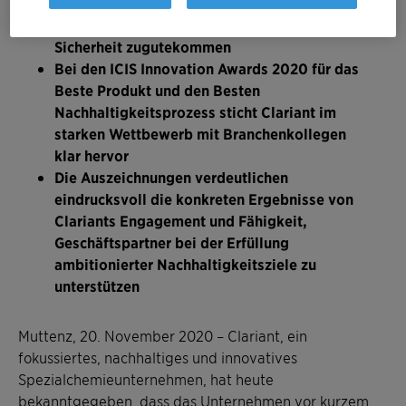
Zusammenarbeit bei der Entwicklung
innovativer Lösungen, die der Gesundheit und
Sicherheit zugutekommen
Bei den ICIS Innovation Awards 2020 für das
Beste Produkt und den Besten
Nachhaltigkeitsprozess sticht Clariant im
starken Wettbewerb mit Branchenkollegen
klar hervor
Die Auszeichnungen verdeutlichen
eindrucksvoll die konkreten Ergebnisse von
Clariants Engagement und Fähigkeit,
Geschäftspartner bei der Erfüllung
ambitionierter Nachhaltigkeitsziele zu
unterstützen
Muttenz, 20. November 2020 – Clariant, ein
fokussiertes, nachhaltiges und innovatives
Spezialchemieunternehmen, hat heute
bekanntgegeben, dass das Unternehmen vor kurzem