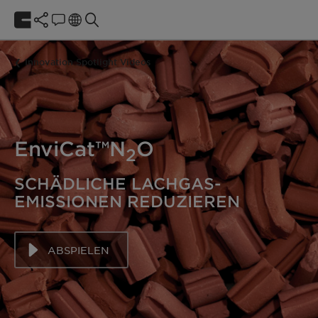
Innovation Spotlight Videos
EnviCat™N
O
2
SCHÄDLICHE LACHGAS-
EMISSIONEN REDUZIEREN
ABSPIELEN