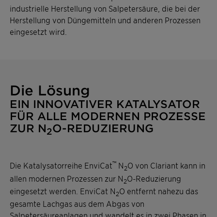
industrielle Herstellung von Salpetersäure, die bei der
Herstellung von Düngemitteln und anderen Prozessen
eingesetzt wird.
Die Lösung
EIN INNOVATIVER KATALYSATOR
FÜR ALLE MODERNEN PROZESSE
ZUR N
O-REDUZIERUNG
2
™
Die Katalysatorreihe EnviCat
N
O von Clariant kann in
2
allen modernen Prozessen zur N
O-Reduzierung
2
eingesetzt werden.
EnviCat N
O entfernt nahezu das
2
gesamte Lachgas aus dem Abgas von
Salpetersäureanlagen und wandelt es in zwei Phasen in