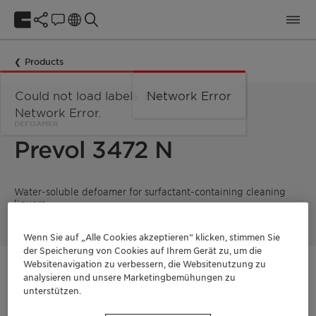
Products
Could not load labels. Error:
Network Error
Network Error.
DEFOAMER
Prevol 3472 N
Water-soluble defoamer for surfactant-containing cleaning
liquors.
Wenn Sie auf „Alle Cookies akzeptieren“ klicken, stimmen Sie
der Speicherung von Cookies auf Ihrem Gerät zu, um die
Websitenavigation zu verbessern, die Websitenutzung zu
Kontaktieren Sie uns
analysieren und unsere Marketingbemühungen zu
unterstützen.
Muster bestellen