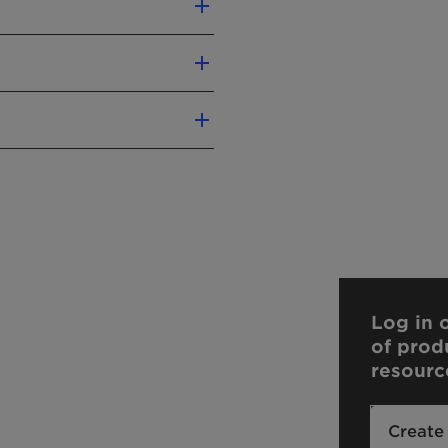
Log in o
of prod
resourc
Create