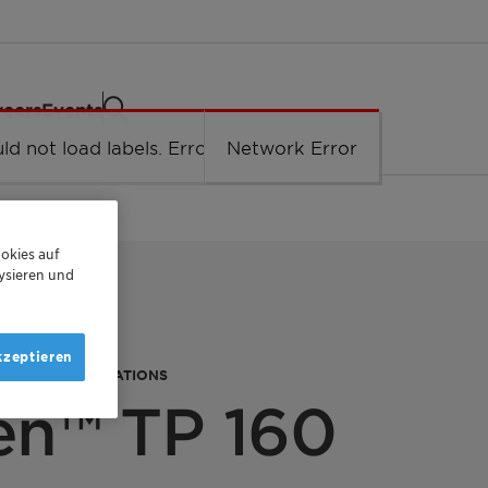
reers
Events
ld not load labels. Error: Network Error.
Network Error
okies auf
ysieren und
kzeptieren
CTION FORMULATIONS​
en™ TP 160