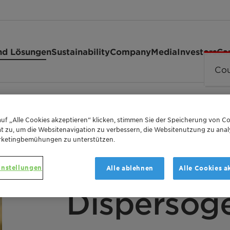
nd Lösungen
Sustainability
Company
Media
Investors
Ca
Cou
TP 160
uf „Alle Cookies akzeptieren“ klicken, stimmen Sie der Speicherung von Co
t zu, um die Websitenavigation zu verbessern, die Websitenutzung zu anal
rketingbemühungen zu unterstützen.
instellungen
Alle ablehnen
Alle Cookies a
DISPERSING AGENT FOR AQUEOUS CROP PROTE
Dispersog