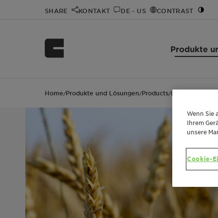
SHARE
KONTAKT
DE - US
CONTRAST
Produkte u
Home
Produkte und Lösungen
Products
Dispersogen™ 
/
/
/
Wenn Sie a
Ihrem Gerä
unsere Ma
Cookie-E