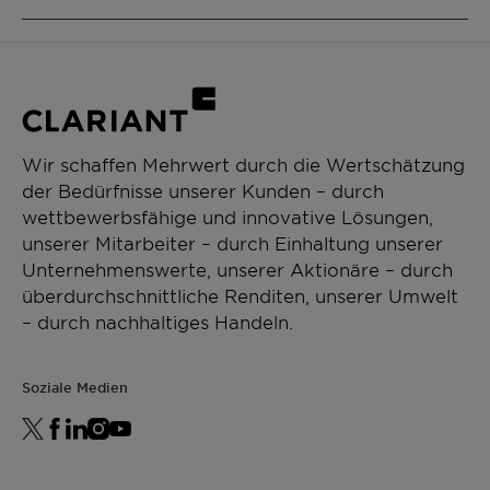
Adjuvant
Glyphosate adjuvant
Type: Amphoteric
Physycal State: Liquid
CHEMICAL TYPE
Betaines
ANWENDUNGEN
Wir schaffen Mehrwert durch die Wertschätzung
der Bedürfnisse unserer Kunden – durch
Crop protection
wettbewerbsfähige und innovative Lösungen,
Soluble liquids
unserer Mitarbeiter – durch Einhaltung unserer
Unternehmenswerte, unserer Aktionäre – durch
überdurchschnittliche Renditen, unserer Umwelt
– durch nachhaltiges Handeln.
Soziale Medien