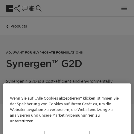
Products
ADJUVANT FOR GLYPHOSATE FORMULATIONS
Synergen™ G2D
Synergen™ G2D is a cost-efficient and environmentally
friendly Adjuvant for TAE-free Glyphosate formulations.
Wenn Sie auf „Alle Cookies akzeptieren“ klicken, stimmen Sie
der Speicherung von Cookies auf Ihrem Gerät zu, um die
Websitenavigation zu verbessern, die Websitenutzung zu
analysieren und unsere Marketingbemühungen zu
Kontaktieren Sie uns
unterstützen.
Muster bestellen