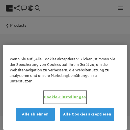
Products
BIOCIDE FOR IN-CAN PRESERVATION
Nipacide HF-I
Wenn Sie auf „Alle Cookies akzeptieren“ klicken, stimmen Sie
der Speicherung von Cookies auf Ihrem Gerät zu, um die
Websitenavigation zu verbessern, die Websitenutzung zu
analysieren und unsere Marketingbemühungen zu
Nipacide HF-I is an in-can biocide based on CMIT/MIT
unterstützen.
combination with Formaldehyde. It is specifically developed
for the complete in-can microbiological protection of
industrial water-based products against bacterial and fungal
Cookie-Einstellungen
spoilage in the wet state.
Alle ablehnen
Alle Cookies akzeptieren