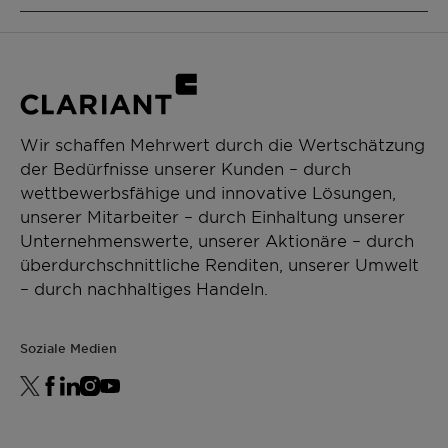
Repels mosquitoes, ticks, black flies, fleas,
CHEMICAL NAME
no-see-ums, and other biting insects
Diethyl Toluamide
DEET disrupts the ability of biting insects
to detect the source of carbon dioxide
PRODUKTFUNKTIONEN
given off by human's skin and breath
Insect Repellent
Insects are not killed, they just cannot
Wir schaffen Mehrwert durch die Wertschätzung
locate their prey for a period of hours
der Bedürfnisse unserer Kunden – durch
CHEMICAL TYPE
wettbewerbsfähige und innovative Lösungen,
Toluamide
unserer Mitarbeiter – durch Einhaltung unserer
Unternehmenswerte, unserer Aktionäre – durch
ANWENDUNGEN
überdurchschnittliche Renditen, unserer Umwelt
Cream, Lotion
– durch nachhaltiges Handeln.
PERFORMANCE CLAIMS
Soziale Medien
Insect repellent