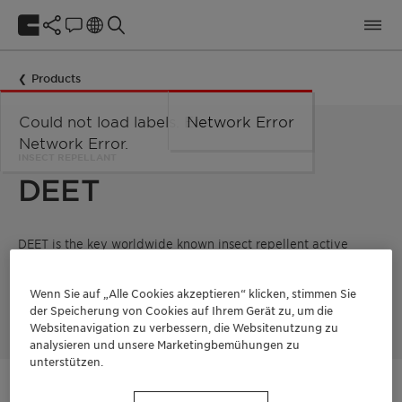
Products
Could not load labels. Error:
Network Error
Network Error.
INSECT REPELLANT
DEET
DEET is the key worldwide known insect repellent active
ingredient. It is used in products designed to protect
consumers from biting insects and ticks, and the serious
diseases they can carry (Malaria, yellow fever, dengue fever,
Wenn Sie auf „Alle Cookies akzeptieren“ klicken, stimmen Sie
West Nile virus)
der Speicherung von Cookies auf Ihrem Gerät zu, um die
Websitenavigation zu verbessern, die Websitenutzung zu
analysieren und unsere Marketingbemühungen zu
unterstützen.
Kontaktieren Sie uns